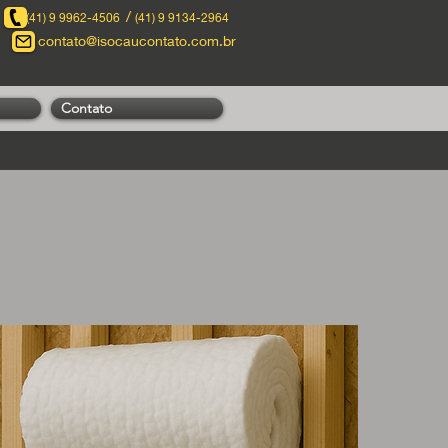
/
(41) 9 9962-4506
(41) 9 9134-2964
contato@isocaucontato.com.br
Contato