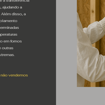
e a transferência
, ajudando a
 Além disso, a
solamento
terminadas
peraturas
so em fornos
e outras
xtremas.
, não vendemos