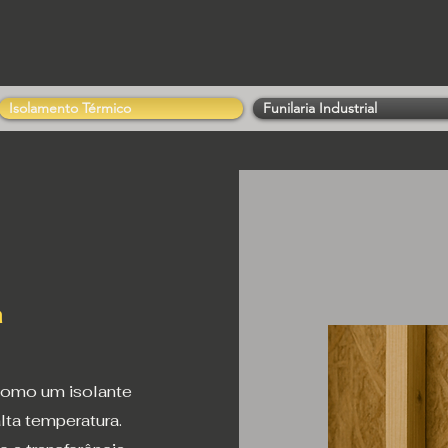
Isolamento Térmico
Funilaria Industrial
a
 como um isolante
lta temperatura.